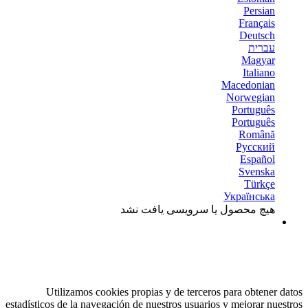
Persian
Français
Deutsch
עברית
Magyar
Italiano
Macedonian
Norwegian
Português
Português
Română
Русский
Español
Svenska
Türkçe
Українська
هیچ محصول یا سرویسی یافت نشد
Utilizamos cookies propias y de terceros para obtener datos
estadísticos de la navegación de nuestros usuarios y mejorar nuestros