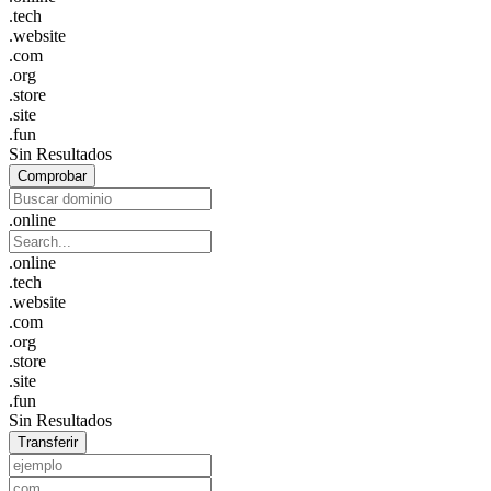
.tech
.website
.com
.org
.store
.site
.fun
Sin Resultados
Comprobar
.online
.online
.tech
.website
.com
.org
.store
.site
.fun
Sin Resultados
Transferir