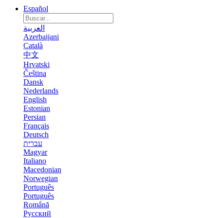
Español
العربية
Azerbaijani
Català
中文
Hrvatski
Čeština
Dansk
Nederlands
English
Estonian
Persian
Français
Deutsch
עברית
Magyar
Italiano
Macedonian
Norwegian
Português
Português
Română
Русский