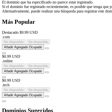
El dominio que ha especificado no parece estar registrado.
Si el dominio fue registrado recientemente, es posible que tenga que 
Alternativamente, puede realizar una búsqueda para registrar este dom
Más Popular
Destacado
$9.99 USD
.
com
No disponible
No disponible
Añadir
Agregado
Ocupado
$0.99 USD
.
online
No disponible
No disponible
Añadir
Agregado
Ocupado
$0.99 USD
.
tech
No disponible
No disponible
Añadir
Agregado
Ocupado
Dominios Sugeridos