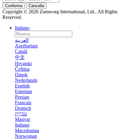
Conferma
Cancella
Copyright © 2026 Zamworg International, Ltd.. All Rights
Reserved.
Italiano
العربية
Azerbaijani
Català
中文
Hrvatski
Čeština
Dansk
Nederlands
English
Estonian
Persian
Français
Deutsch
עברית
Magyar
Italiano
Macedonian
Norwegian