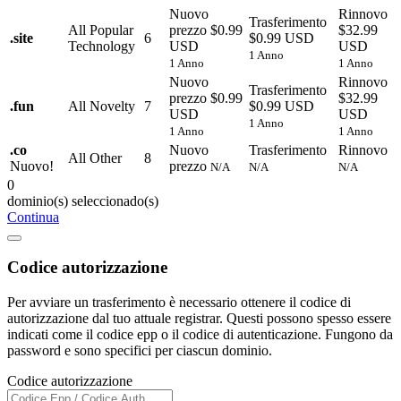
Nuovo
Rinnovo
Trasferimento
All Popular
prezzo
$0.99
$32.99
.
site
6
$0.99 USD
Technology
USD
USD
1 Anno
1 Anno
1 Anno
Nuovo
Rinnovo
Trasferimento
prezzo
$0.99
$32.99
.
fun
All Novelty
7
$0.99 USD
USD
USD
1 Anno
1 Anno
1 Anno
.
co
Nuovo
Trasferimento
Rinnovo
All Other
8
Nuovo!
prezzo
N/A
N/A
N/A
0
dominio(s) seleccionado(s)
Continua
Codice autorizzazione
Per avviare un trasferimento è necessario ottenere il codice di
autorizzazione dal tuo attuale registrar. Questi possono spesso essere
indicati come il codice epp o il codice di autenticazione. Fungono da
password e sono specifici per ciascun dominio.
Codice autorizzazione